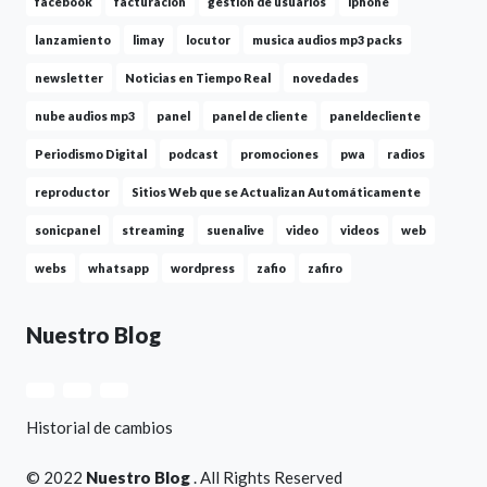
facebook
facturacion
gestion de usuarios
iphone
lanzamiento
limay
locutor
musica audios mp3 packs
newsletter
Noticias en Tiempo Real
novedades
nube audios mp3
panel
panel de cliente
paneldecliente
Periodismo Digital
podcast
promociones
pwa
radios
reproductor
Sitios Web que se Actualizan Automáticamente
sonicpanel
streaming
suenalive
video
videos
web
webs
whatsapp
wordpress
zafio
zafiro
Nuestro Blog
Historial de cambios
© 2022
Nuestro Blog
. All Rights Reserved