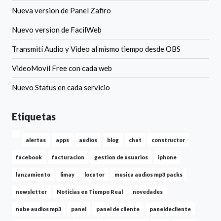
Nueva version de Panel Zafiro
Nuevo version de FacilWeb
Transmití Audio y Video al mismo tiempo desde OBS
VideoMovil Free con cada web
Nuevo Status en cada servicio
Etiquetas
alertas
apps
audios
blog
chat
constructor
facebook
facturacion
gestion de usuarios
iphone
lanzamiento
limay
locutor
musica audios mp3 packs
newsletter
Noticias en Tiempo Real
novedades
nube audios mp3
panel
panel de cliente
paneldecliente