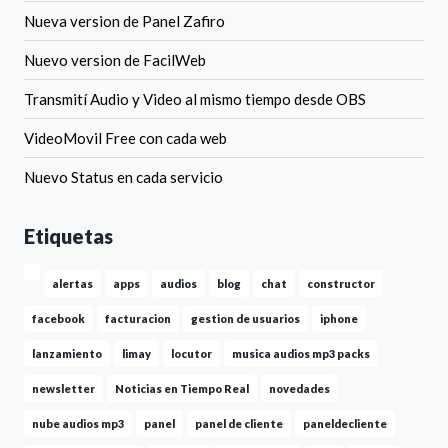
Nueva version de Panel Zafiro
Nuevo version de FacilWeb
Transmití Audio y Video al mismo tiempo desde OBS
VideoMovil Free con cada web
Nuevo Status en cada servicio
Etiquetas
alertas
apps
audios
blog
chat
constructor
facebook
facturacion
gestion de usuarios
iphone
lanzamiento
limay
locutor
musica audios mp3 packs
newsletter
Noticias en Tiempo Real
novedades
nube audios mp3
panel
panel de cliente
paneldecliente