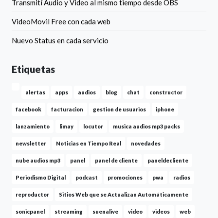
Transmití Audio y Video al mismo tiempo desde OBS
VideoMovil Free con cada web
Nuevo Status en cada servicio
Etiquetas
alertas
apps
audios
blog
chat
constructor
facebook
facturacion
gestion de usuarios
iphone
lanzamiento
limay
locutor
musica audios mp3 packs
newsletter
Noticias en Tiempo Real
novedades
nube audios mp3
panel
panel de cliente
paneldecliente
Periodismo Digital
podcast
promociones
pwa
radios
reproductor
Sitios Web que se Actualizan Automáticamente
sonicpanel
streaming
suenalive
video
videos
web