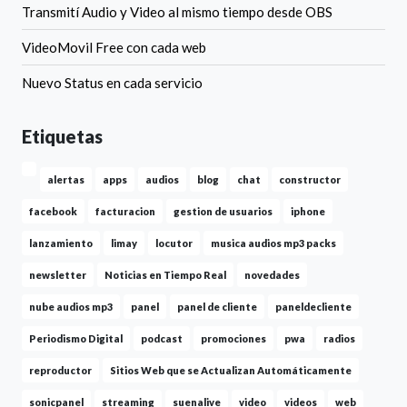
Transmití Audio y Video al mismo tiempo desde OBS
VideoMovil Free con cada web
Nuevo Status en cada servicio
Etiquetas
alertas
apps
audios
blog
chat
constructor
facebook
facturacion
gestion de usuarios
iphone
lanzamiento
limay
locutor
musica audios mp3 packs
newsletter
Noticias en Tiempo Real
novedades
nube audios mp3
panel
panel de cliente
paneldecliente
Periodismo Digital
podcast
promociones
pwa
radios
reproductor
Sitios Web que se Actualizan Automáticamente
sonicpanel
streaming
suenalive
video
videos
web